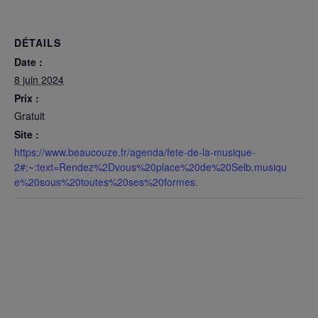
DÉTAILS
Date :
8 juin 2024
Prix :
Gratuit
Site :
https://www.beaucouze.fr/agenda/fete-de-la-musique-
2#:~:text=Rendez%2Dvous%20place%20de%20Selb,musiqu
e%20sous%20toutes%20ses%20formes.