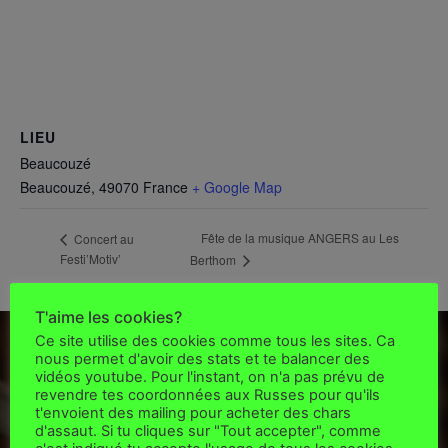
LIEU
Beaucouzé
Beaucouzé
,
49070
France
+ Google Map
Fête de la musique ANGERS au Les
Concert au
Festi’Motiv’
Berthom
T'aime les cookies?
Ce site utilise des cookies comme tous les sites. Ca
nous permet d'avoir des stats et te balancer des
PRESS-KIT
vidéos youtube. Pour l'instant, on n'a pas prévu de
revendre tes coordonnées aux Russes pour qu'ils
t'envoient des mailing pour acheter des chars
d'assaut. Si tu cliques sur "Tout accepter", comme
Pour toi, cher programmateur